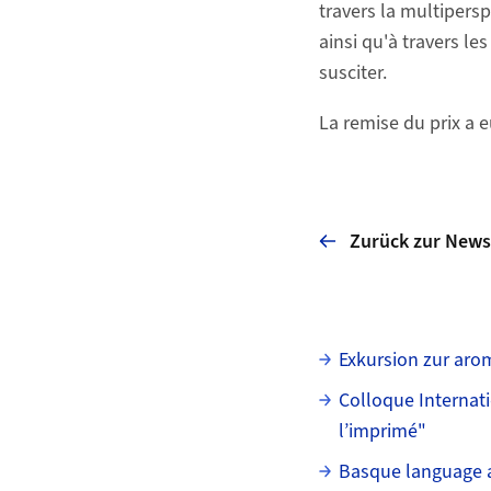
travers la multipers
ainsi qu'à travers le
susciter.
La remise du prix a 
Zurück zur News
Unterseiten
Exkursion zur ar
Colloque Internat
l’imprimé"
Basque language an