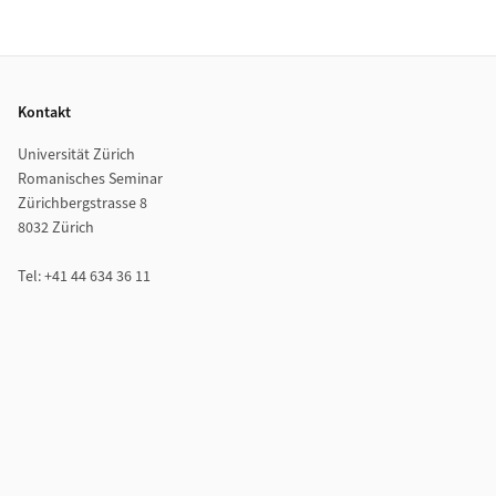
Footer
Kontakt
Universität Zürich
Romanisches Seminar
Zürichbergstrasse 8
8032 Zürich
Tel: +41 44 634 36 11