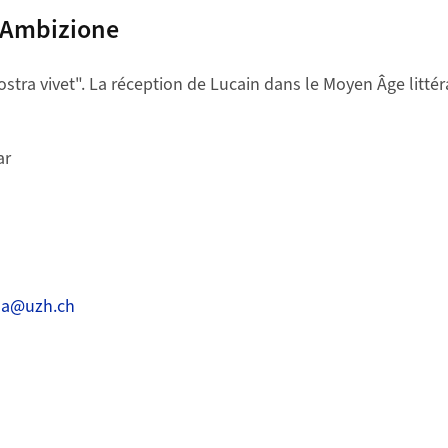
 Ambizione
ostra vivet". La réception de Lucain dans le Moyen Âge littérai
ar
na@uzh.ch