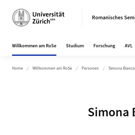
Header
Romanisches Sem
Hauptnavigation
Willkommen am RoSe
Studium
Forschung
AVL
Home
Willkommen am RoSe
Personen
Simona Bianca
Simona 