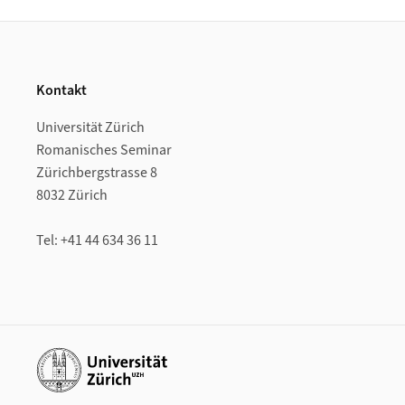
Footer
Kontakt
Universität Zürich
Romanisches Seminar
Zürichbergstrasse 8
8032 Zürich
Tel: +41 44 634 36 11
Weiterführende Links