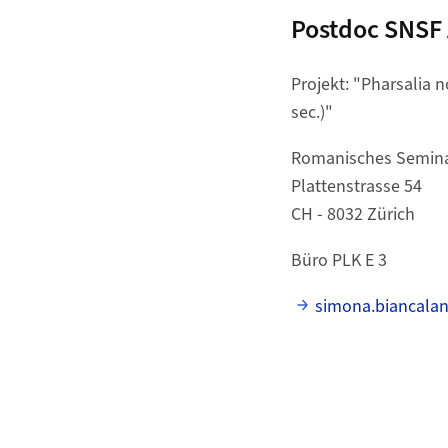
Postdoc SNSF
Projekt: "Pharsalia n
sec.)"
Romanisches Semin
Plattenstrasse 54
CH - 8032 Zürich
Büro PLK E 3
simona.biancala